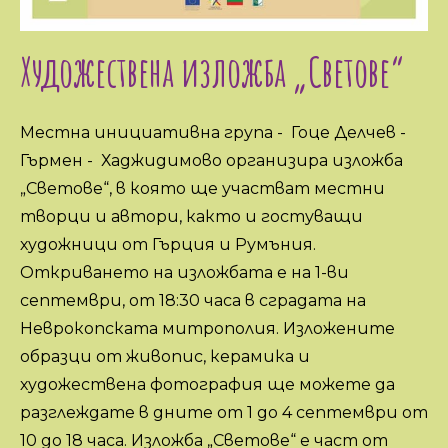
Художествена изложба „Светове“
Местна инициативна група - Гоце Делчев -
Гърмен - Хаджидимово организира изложба
„Светове“, в която ще участват местни
творци и автори, както и гостуващи
художници от Гърция и Румъния.
Откриването на изложбата е на 1-ви
септември, от 18:30 часа в сградата на
Неврокопската митрополия. Изложените
образци от живопис, керамика и
художествена фотография ще можете да
разглеждате в дните от 1 до 4 септември от
10 до 18 часа. Изложба „Светове“ е част от