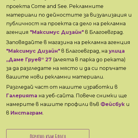
проекта Come and See. Рекламните
материали по дейностите за визуализация и
публичност на проекта са дело на рекламна
агенция
"Максимус Дизайн"
в Благоевград.
Заповядайте в магазина на рекламна агенция
"Максимус Дизайн"
в Благоевград, на
улица
„Даме Груев“ 27
(алеята в парка до реката)
за да разгледате на място и да си поръчате
вашите нови рекламни материали.
Разгледай част от нашите изработки в
Галерията
на уеб-сайта. Повече снимки ще
намерите в нашите профили във
Фейсбук
и
в
Инстаграм
.
Обратно към Блога