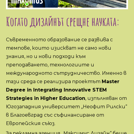
Когато дизайнът срещне науката:
Съвременното образование се развива с
темпове, които изискват не само нови
знания, но и нови подходи към
преподаването, технологиите и
международното сътрудничество. Именно в
тази среда се реализира проектът
Master
Degree in Integrating Innovative STEM
Strategies in Higher Education
, изпълняван от
Югозападния университет „Неофит Рилски“
в Благоевград със съфинансиране от
Европейския съюз.
За рекламна агенция „Максимус Дизайн“ беше