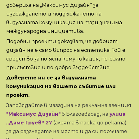
довериха на „Максимус Дизайн“ за
изграждането и поддържането на
визуалната комуникация на тази значима
международна инициатива.
Подобни проекти доказват, че добрият
дизайн не е само въпрос на естетика. Той е
средство за по-ясна комуникация, по-силно
присъствие и по-добро въздействие.
Доверете ни се за визуалната
комуникация на вашето събитие или
проект.
Заповядайте в магазина на рекламна агенция
"
Максимус
Дизайн
"
в Благоевград, на
улица
„
Даме
Груев
“
27
(алеята в парка до реката)
за да разгледате на място и да си поръчате