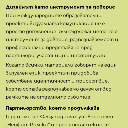
Дизайнът като инструмент за доверие
При международните образователни
проекти визуалната комуникация не е
просто допълнение към съдържанието. Тя е
инструмент за доверие, разпознаваемост и
професионално представяне пред
партньори, участници и институции.
Когато всички материали говорят на един
визуален език, проектът придобива
собствена идентичност и присъствие,
което остава разпознаваемо далеч отвъд
рамките на отделното събитие.
Партньорство, което продължава
Горди сме, че Югозападният университет
„Неофит Рилски“ и проектният екип се