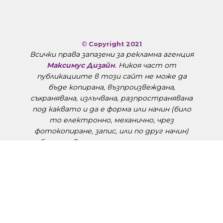
©
Copyright 2021
Всички права запазени за рекламна агенция
Максимус Дизайн
. Никоя част от
публикациите в този сайт не може да
бъде копирана, възпроизвеждана,
съхранявана, излъчвана, разпространявана
под каквато и да е форма или начин (било
то електронно, механично, чрез
фотокопиране, запис, или по друг начин)
без предварително получено изрично
писмено съгласие на автора.
Правна информация
.