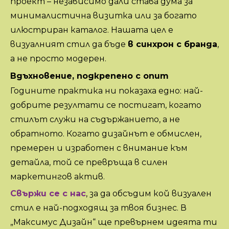
проект – независимо дали става дума за
минималистична визитка или за богато
илюстриран каталог. Нашата цел е
визуалният стил да бъде
в синхрон с бранда
,
а не просто модерен.
Вдъхновение, подкрепено с опит
Годините практика ни показаха едно: най-
добрите резултати се постигат, когато
стилът служи на съдържанието, а не
обратното. Когато дизайнът е обмислен,
премерен и изработен с внимание към
детайла, той се превръща в силен
маркетингов актив.
Свържи се с нас
, за да обсъдим кой визуален
стил е най-подходящ за твоя бизнес. В
„Максимус Дизайн“ ще превърнем идеята ти