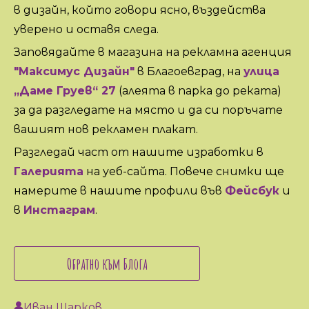
в дизайн, който говори ясно, въздейства
уверено и оставя следа.
Заповядайте в магазина на рекламна агенция
"Максимус Дизайн"
в Благоевград, на
улица
„Даме Груев“ 27
(алеята в парка до реката)
за да разгледате на място и да си поръчате
вашият нов рекламен плакат.
Разгледай част от нашите изработки в
Галерията
на уеб-сайта. Повече снимки ще
намерите в нашите профили във
Фейсбук
и
в
Инстаграм
.
Обратно към Блога
Иван Шарков