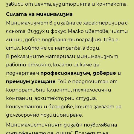
зависи от целта, аудиторията и контекста.
Силата на минимализма
Минимализмът в дизайна се характеризира с
яснота, въздух и фокус. Малко цветове, чисти
линии, добре подбрана типография. Това е
стил, който не се натрапва, а води.
В рекламните материали минимализмът
работи отлично, когато искаме да
подчертаем
професионализъм, доверие и
премиум усещане
. Той е предпочитан от
корпоративни клиенти, технологични
компании, архитектурни студиа,
консултанти и брандове, които залагат на
дългосрочно позициониране.
Минималистичният дизайн позволява на
съдържанието да „диша“. Погледът на