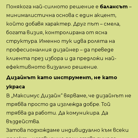
Понякога най-силното решение е
балансът
–
минималистична основа с един акцент,
който добавя характер. Друг път – смела,
богата визия, контролирана от ясна
структура. Именно тук идва ролята на
професионалния дизайнер – да преведе
клиента през избора и да предложи най-
ефективното визуално решение.
Дизайнът като инструмент, не като
украса
В „Максимус Дизайн“ вярваме, че дизайнът не
трябва просто да изглежда добре. Той
трябва да работи. Да комуникира. Да
въздейства.
Затова подхождаме индивидуално към всеки