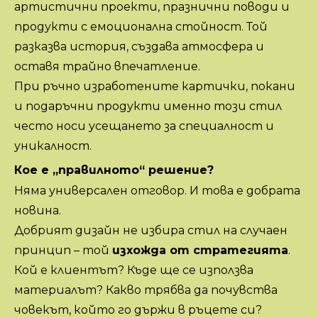
артистични проекти, празнични поводи и
продукти с емоционална стойност. Той
разказва история, създава атмосфера и
оставя трайно впечатление.
При ръчно изработените картички, покани
и подаръчни продукти именно този стил
често носи усещането за специалност и
уникалност.
Кое е „правилното“ решение?
Няма универсален отговор. И това е добрата
новина.
Добрият дизайн не избира стил на случаен
принцип – той
изхожда от стратегията
.
Кой е клиентът? Къде ще се използва
материалът? Какво трябва да почувства
човекът, който го държи в ръцете си?