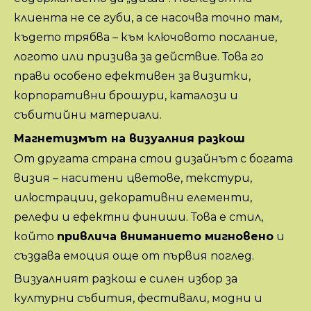
клиента не се губи, а се насочва точно там,
където трябва – към ключовото послание,
логото или призива за действие. Това го
прави особено ефективен за визитки,
корпоративни брошури, каталози и
събитийни материали.
Магнетизмът на визуалния разкош
От другата страна стои дизайнът с богата
визия – наситени цветове, текстури,
илюстрации, декоративни елементи,
релефи и ефектни финиши. Това е стил,
който
привлича вниманието мигновено
и
създава емоция още от първия поглед.
Визуалният разкош е силен избор за
културни събития, фестивали, модни и