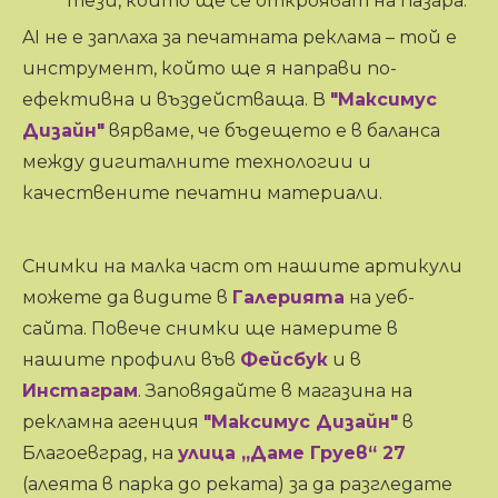
тези, които ще се открояват на пазара.
AI не е заплаха за печатната реклама – той е
инструмент, който ще я направи по-
ефективна и въздействаща. В
"Максимус
Дизайн"
вярваме, че бъдещето е в баланса
между дигиталните технологии и
качествените печатни материали.
Снимки на малка част от нашите артикули
можете да видите в
Галерията
на уеб-
сайта. Повече снимки ще намерите в
нашите профили във
Фейсбук
и в
Инстаграм
. Заповядайте в магазина на
рекламна агенция
"Максимус Дизайн"
в
Благоевград, на
улица „Даме Груев“ 27
(алеята в парка до реката) за да разгледате