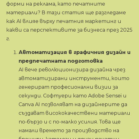
форми на реклама, като печатните
материали? В тази статия ще разгледаме
как AI влияе върху печатния маркетинг и
какви са перспективите за бизнеса през 2025
г.
Автоматизация в графичния дизайн и
предпечатната подготовка
AI вече революционизира дизайна чрез
автоматизирани инструменти, които
генерират професионални визии за
секунди. Софтуери като Adobe Sensei и
Canva AI позволяват на дизайнерите да
създават висококачествени материали
по-бързо и с по-малко усилия. Това ще
намали времето за производство на