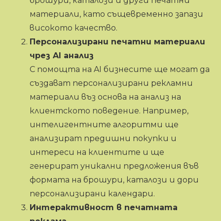
брошури, каталози и други печатни
материали, като същевременно запази
високото качество.
Персонализирани печатни материали
чрез AI анализ
С помощта на AI бизнесите ще могат да
създават персонализирани рекламни
материали въз основа на анализ на
клиентското поведение. Например,
интелигентните алгоритми ще
анализират предишни покупки и
интереси на клиентите и ще
генерират уникални предложения във
формата на брошури, каталози и дори
персонализирани календари.
Интерактивност в печатната